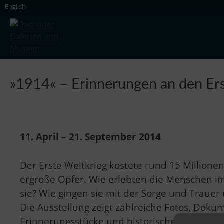
Skip
English
to
content
Dachauer Galerien und Museen
»1914« – Erinnerungen an den Er
11. April – 21. September 2014
Der Erste Weltkrieg kostete rund 15 Million
ergroße Opfer. Wie erlebten die Menschen i
sie? Wie gingen sie mit der Sorge und Trauer
Die Ausstellung zeigt zahlreiche Fotos, Dokum
Erinnerungsstücke und historische Zeitungsb