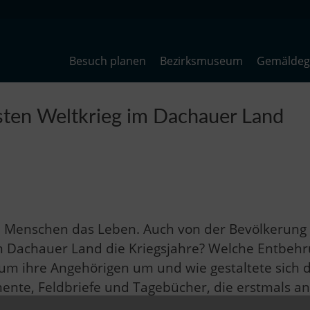
Besuch planen
Bezirksmuseum
Gemäldega
sten Weltkrieg im Dachauer Land
en Menschen das Leben. Auch von der Bevölkerung 
m Dachauer Land die Kriegsjahre? Welche Entbehr
 um ihre Angehörigen um und wie gestaltete sich d
ente, Feldbriefe und Tagebücher, die erstmals ans
erichte dokumentieren die »Urkatastrophe des 20