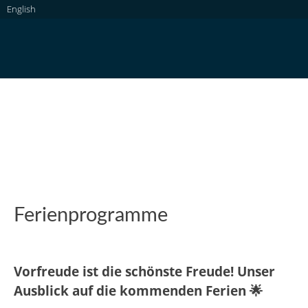
Skip
English
to
content
Dachauer Galerien und Museen
Ferienprogramme
Vorfreude ist die schönste Freude! Unser
Ausblick auf die kommenden Ferien 🌟