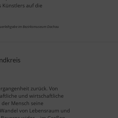
 Künstlers auf die
 Dauerleihgabe im Bezirksmuseum Dachau
ndkreis
ergangenheit zurück. Von
aftliche und wirtschaftliche
e der Mensch seine
e Wandel von Lebensraum und
e Bayerns wider – im Großen