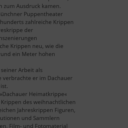
en zum Ausdruck kamen.
Münchner Puppentheater
rhunderts zahlreiche Krippen
reskrippe der
Inszenierungen
sche Krippen neu, wie die
 rund ein Meter hohen
seiner Arbeit als
re verbrachte er im Dachauer
st.
 »Dachauer Heimatkrippe«
en Krippen des weihnachtlichen
eichen Jahreskrippen Figuren,
itutionen und Sammlern
n, Film- und Fotomaterial