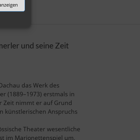
 anzeigen
Dachau
rler und seine Zeit
 Dachau das Werk des
r (1889–1973) erstmals in
er Zeit nimmt er auf Grund
en künstlerischen Anspruchs
össische Theater wesentliche
st im Marionettenspiel um,