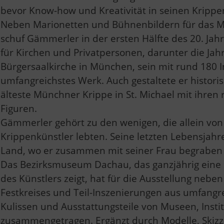
bevor Know-how und Kreativität in seinen Kripp
Neben Marionetten und Bühnenbildern für das 
schuf Gämmerler in der ersten Hälfte des 20. Jah
für Kirchen und Privatpersonen, darunter die Jah
Bürgersaalkirche in München, sein mit rund 180 
umfangreichstes Werk. Auch gestaltete er histori
älteste Münchner Krippe in St. Michael mit ihren
Figuren.
Gämmerler gehört zu den wenigen, die allein von 
Krippenkünstler lebten. Seine letzten Lebensjah
Land, wo er zusammen mit seiner Frau begraben i
Das Bezirksmuseum Dachau, das ganzjährig eine
des Künstlers zeigt, hat für die Ausstellung neb
Festkreises und Teil-Inszenierungen aus umfangr
Kulissen und Ausstattungsteile von Museen, Inst
zusammengetragen. Ergänzt durch Modelle, Skizze