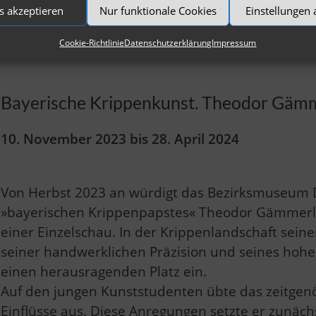
s akzeptieren
Nur funktionale Cookies
Einstellungen
Bild: Backstube der Bäckerei Reim in Dachau, um 1918, Slg. Waltraud Fellner 
Cookie-Richtlinie
Datenschutzerklärung
Impressum
Bayerische Krippenkunst. Theodor Gämme
10. November 2023 bis 28. April 2024
Von Herbst 2023 an würdigt das Bezirksmuseum
»bayerischen Krippenpapstes« Theodor Gämmerle
einer Einzelschau. In der Krippenlandschaft sein
seiner handwerklichen Präzision und seines hoh
einen herausragenden Platz ein.
Auf den jungen Kunststudenten übte das zeitgen
Einflüsse aus. Diese Anregungen setzte er zunäch