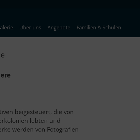
lerie
Über uns
Angebote
Familien & Schulen
ie
iere
iven beigesteuert, die von
erkolonien lebten und
Werke werden von Fotografien