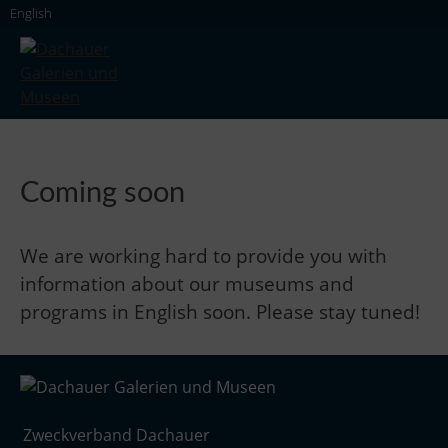
Skip
English
to
content
Dachauer Galerien und Museen
Coming soon
We are working hard to provide you with
information about our museums and
programs in English soon. Please stay tuned!
Zweckverband Dachauer