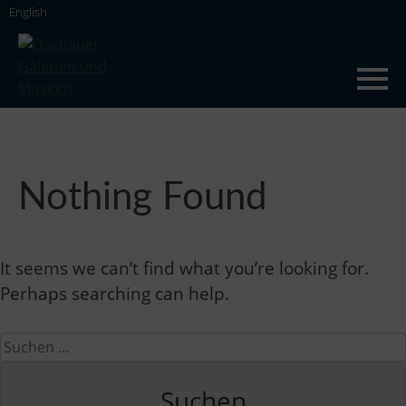
Skip
English
to
content
Dachauer Galerien und Museen
Nothing Found
It seems we can’t find what you’re looking for.
Perhaps searching can help.
Suchen
nach: