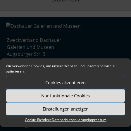
Zweckverband Dachauer
Galerien und Museen
Augsburger Str. 3
85221 Dachau
Wir verwenden Cookies, um unsere Website und unseren Service zu
08131/5675-0
optimieren.
info@dachauer-galerien-museen.de
Cookies akzeptieren
Newsletter
Nur funktionale Cookies
Bleiben Sie informiert über
Einstellungen anzeigen
Ausstellungen, Aktivitäten
Cookie-Richtlinie
Datenschutzerklärung
Impressum
und Angebote unserer Häuser