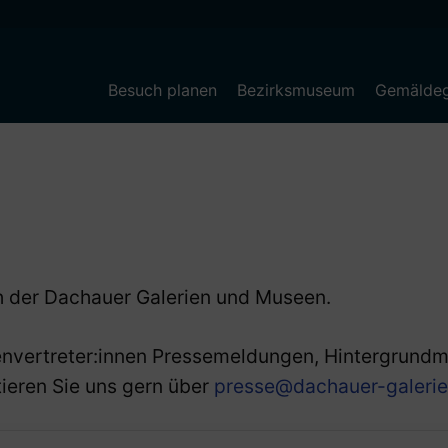
Besuch planen
Bezirksmuseum
Gemäldeg
h der Dachauer Galerien und Museen.
envertreter:innen Pressemeldungen, Hintergrundma
tieren Sie uns gern über
presse@dachauer-galeri