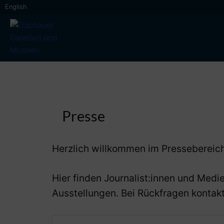
Skip
English
to
content
Dachauer Galerien und Museen
Presse
Herzlich willkommen im Pressebereic
Hier finden Journalist:innen und Medi
Ausstellungen. Bei Rückfragen kontak