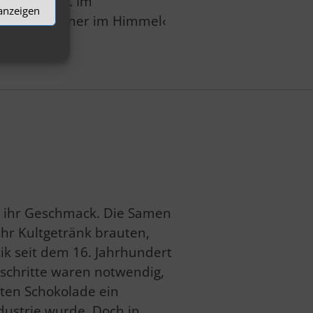
und Zecher. Im
 anzeigen
›Ein Münchner im Himmel‹
d Politik.
ie ihr Geschmack. Die Samen
hr Kultgetränk brauten,
ik seit dem 16. Jahrhundert
sschritte waren notwendig,
ten Schokolade ein
ustrie wurde. Doch in