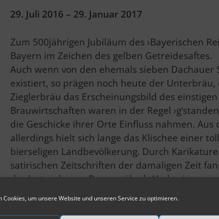
29. Juli 2016 – 29. Januar 2017
Zum 500jährigen Jubiläum des ›Bayerischen Rei
Bayern im Zeichen des gelben Getreidesaftes.
Auch wenn von den ehemals sieben Dachauer 
existiert, so prägen noch heute der Unterbrä
Zieglerbräu das Erscheinungsbild des einstigen
Brauwirtschaften waren in der Regel ›g’standene
die Geschicke ihrer Orte Einfluss nahmen. Aus d
allerdings hielt sich lange das Klischee einer to
bierseligen Landbevölkerung. Durch Karikature
satirischen Zeitschriften der damaligen Zeit fa
des betrunkenen Bauerntölpels Verbreitung.
Unter dem Motto ›Jedem sein(e) Maß‹ erzählt d
 Cookies, um unsere Website und unseren Service zu optimieren.
Biergefäßen aus fünf Jahrhunderten nicht nur 