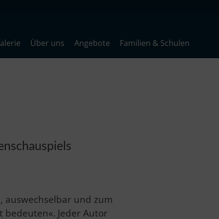
lerie
Über uns
Angebote
Familien & Schulen
enschauspiels
h, auswechselbar und zum
lt bedeuten«. Jeder Autor