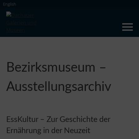
Skip
English
to
content
Dachauer Galerien und Museen
Bezirksmuseum –
Ausstellungsarchiv
EssKultur – Zur Geschichte der
Ernährung in der Neuzeit