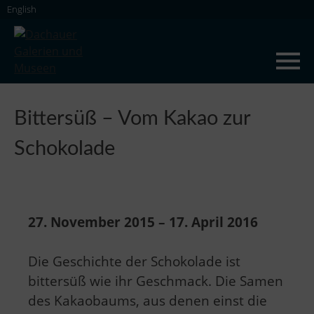
Skip
English
to
content
Dachauer Galerien und Museen
Bittersüß – Vom Kakao zur
Schokolade
27. November 2015 – 17. April 2016
Die Geschichte der Schokolade ist
bittersüß wie ihr Geschmack. Die Samen
des Kakaobaums, aus denen einst die