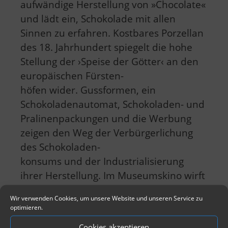
aufwändige Herstellung von »Chocolate«
und lädt ein, Schokolade mit allen
Sinnen zu erfahren. Kostbares Porzellan
des 18. Jahrhundert spiegelt die hohe
Stellung der ›Speise der Götter‹ an den
europäischen Fürsten-
höfen wider. Gussformen, ein
Schokoladenautomat, Schokoladen- und
Pralinenpackungen und die Werbung
zeigen den Weg der Verbürgerlichung
des Schokoladen-
konsums und der Industrialisierung
ihrer Herstellung. Im Museumskino wirft
der Dokumentarfilm ›Schmutzige
Wir verwenden Cookies, um unsere Website und unseren Service zu
Schokolade‹ (2010) einen kritischen Blick
optimieren.
auf den aktuellen Kakaoanbau und -
Cookies akzeptieren