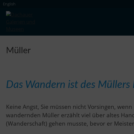
Skip
English
to
content
Dachauer Galerien und Museen
Müller
Das Wandern ist des Müllers
Keine Angst, Sie müssen nicht Vorsingen, wenn
wandernden Müller erzählt viel über altes Hand
(Wanderschaft) gehen musste, bevor er Meiste