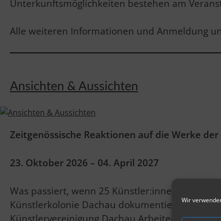
Unterkunftsmöglichkeiten bestehen am Veranst
Alle weiteren Informationen und Anmeldung u
Ansichten & Aussichten
Zeitgenössische Reaktionen auf die Werke der
23. Oktober 2026 – 04. April 2027
Was passiert, wenn 25 Künstler:innen einen fri
Wir verwenden
Künstlerkolonie Dachau dokumentiert? In eine
Künstlervereinigung Dachau Arbeiten, die mit de