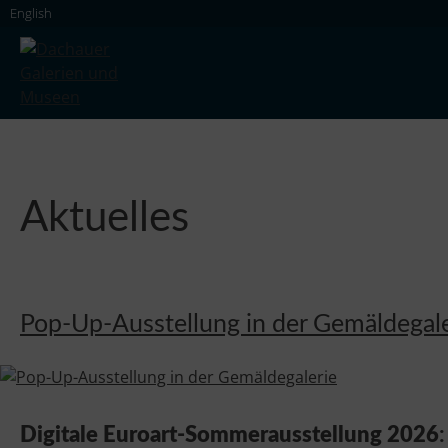
Skip
English
to
content
Dachauer Galerien und Museen
Aktuelles
Pop-Up-Ausstellung in der Gemäldegale
Digitale Euroart-Sommerausstellung 2026