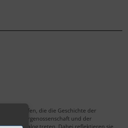
alerie werfen, die die Geschichte der
ner Künstlergenossenschaft und der
ren in Dialog treten. Dabei reflektieren sie