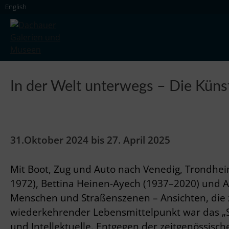
Skip
English
to
content
Dachauer Galerien und Museen
In der Welt unterwegs – Die Künst
31.Oktober 2024 bis 27. April 2025
Mit Boot, Zug und Auto nach Venedig, Trondhe
1972), Bettina Heinen-Ayech (1937–2020) und A
Menschen und Straßenszenen – Ansichten, die 
wiederkehrender Lebensmittelpunkt war das „Sch
und Intellektuelle. Entgegen der zeitgenössisc