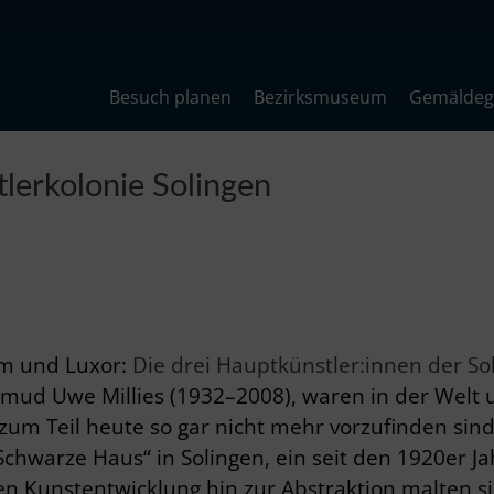
Besuch planen
Bezirksmuseum
Gemäldega
lerkolonie Solingen
im und Luxor:
Die drei Hauptkünstler:innen der So
mud Uwe Millies (1932–2008), waren in der Welt 
zum Teil heute so gar nicht mehr vorzufinden sin
warze Haus“ in Solingen, ein seit den 1920er Jah
hen Kunstentwicklung hin zur Abstraktion malten s