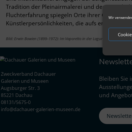
Tradition der Pleinairmalerei und der Künstle
Fluchterfahrung spiegeln Orte ihrer Geschichte
Wir verwenden
Künstlerpersönlichkeiten, die aufs engste mit
Cookie
Bild: Erwin Bowien (1899–1972): Im Vaporetto in der Lagune von Venedig, 19
Newslett
Zweckverband Dachauer
Bleiben Sie 
Galerien und Museen
Ausstellunge
Augsburger Str. 3
und Angebot
85221 Dachau
08131/5675-0
info@dachauer-galerien-museen.de
Newslett