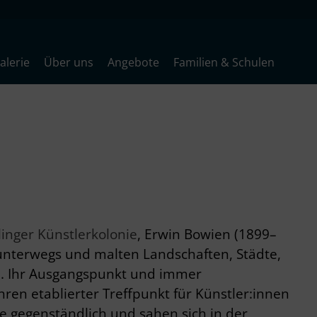
lerie
Über uns
Angebote
Familien & Schulen
linger Künstlerkolonie
, Erwin Bowien (1899–
unterwegs und malten Landschaften, Städte,
d. Ihr Ausgangspunkt und immer
ren etablierter Treffpunkt für Künstler:innen
ie gegenständlich und sahen sich in der