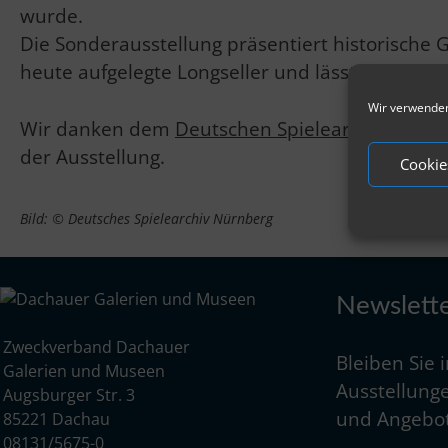
wurde.
Die Sonderausstellung präsentiert historische G
heute aufgelegte Longseller und lässt diese zu
Wir verwenden
Wir danken dem
Deutschen Spielearchiv Nürnb
der Ausstellung.
Cookie
Bild: © Deutsches Spielearchiv Nürnberg
Newslett
Zweckverband Dachauer
Bleiben Sie 
Galerien und Museen
Ausstellunge
Augsburger Str. 3
und Angebot
85221 Dachau
08131/5675-0