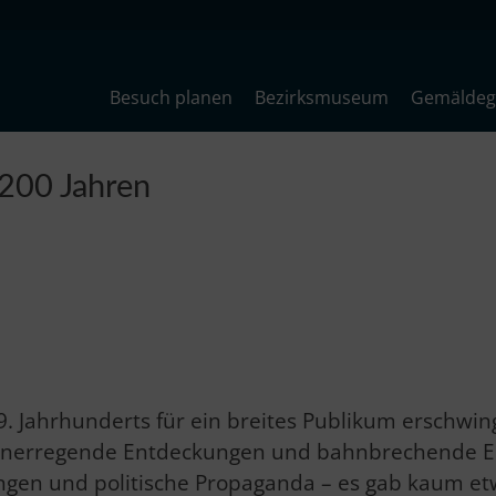
Besuch planen
Bezirksmuseum
Gemäldega
 200 Jahren
 19. Jahrhunderts für ein breites Publikum erschw
nerregende Entdeckungen und bahnbrechende Erfi
ungen und politische Propaganda – es gab kaum etw