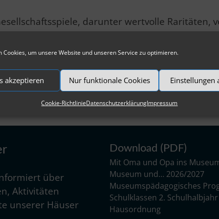
esellschaftsspiele, darunter wertvolle Raritäten, v
 Erzählern ihrer eigenen Geschichte(n) werden.
 Cookies, um unsere Website und unseren Service zu optimieren.
erg
– Teilsammlung Dieter Mensenkamp für die fre
s akzeptieren
Nur funktionale Cookies
Einstellungen
Cookie-Richtlinie
Datenschutzerklärung
Impressum
Download (PDF)
er
Mit Oma und Opa ins Museu
Museum und… 2026/2027
informiert über
Museumspädagogisches Pro
n, Aktivitäten
Schulklassen 2. Schulhalbjah
e unserer Häuser
Hausordnung