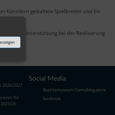
on Künstlern gestaltete Spielbretter und bis
undliche Unterstützung bei der Realisierung
 anzeigen
Social Media
m 2026/2027
Bezirksmuseum/Gemäldegalerie
gramm für
facebook
r 2025/26