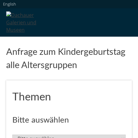
Skip
English
to
content
Dachauer Galerien und Museen
Anfrage zum Kindergeburtstag
alle Altersgruppen
Themen
Bitte auswählen