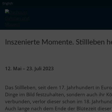
Skip
English
to
content
Dachauer Galerien und Museen
Inszenierte Momente. Stillleben h
12. Mai – 23. Juli 2023
Das Stillleben, seit dem 17. Jahrhundert in Eur
Dinge im Bild festzuhalten, sondern auch ihr 
verbunden, verlor dieser schon im 18. Jahrhun
Auch lange nach dem Ende der Blütezeit dieser