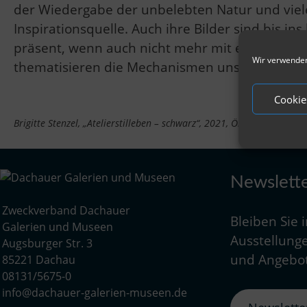
der Wiedergabe der unbelebten Natur und vieler
Inspirationsquelle. Auch ihre Bilder sind bis in
präsent, wenn auch nicht mehr mit einer moral
Wir verwenden
thematisieren die Mechanismen unserer Wahrne
Cookie
Brigitte Stenzel, „Atelierstilleben – schwarz“, 2021, Öl auf Leinwand
Newslett
Zweckverband Dachauer
Bleiben Sie 
Galerien und Museen
Ausstellunge
Augsburger Str. 3
und Angebot
85221 Dachau
08131/5675-0
info@dachauer-galerien-museen.de