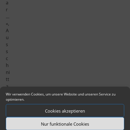
a
r
…
«,
A
u
s
s
c
h
ni
tt
a
u
Wir verwenden Cookies, um unsere Website und unseren Service zu
optimieren.
s
d
Cookies akzeptieren
e
r
Nur funktionale Cookies
Z