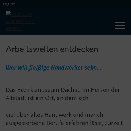
Skip
English
to
content
Dachauer Galerien und Museen
Arbeitswelten entdecken
Wer will fleißige Handwerker sehn…
Das Bezirksmuseum Dachau im Herzen der
Altstadt ist ein Ort, an dem sich
viel über altes Handwerk und manch
ausgestorbene Berufe erfahren lässt, zurzeit