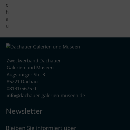
c
h
a
u
Zweckverband Dachauer
Galerien und Museen
Augsburger Str. 3
85221 Dachau
08131/5675-0
info@dachauer-galerien-museen.de
Newsletter
Bleiben Sie informiert über