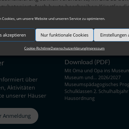
zubetoniert. Auch heute beschreiben Künstler die 
tur, existiert weiterhin. Zunächst als Lebensbaum
 Cookies, um unsere Website und unseren Service zu optimieren.
enständigen Symbol. Diese Vorstellungen fließen i
törung der Umwelt und des menschlichen Lebensr
s akzeptieren
Nur funktionale Cookies
Einstellungen
Cookie-Richtlinie
Datenschutzerklärung
Impressum
Download (PDF)
er
Mit Oma und Opa ins Museu
Museum und… 2026/2027
informiert über
Museumspädagogisches Pro
n, Aktivitäten
Schulklassen 2. Schulhalbjah
e unserer Häuser
Hausordnung
er Anmeldung