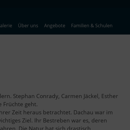
lerie
Über uns
Angebote
Familien & Schulen
lern. Stephan Conrady, Carmen Jäckel, Esther
 Früchte geht.
hrer Zeit heraus betrachtet. Dachau war im
chtiges Ziel. Ihr Bestreben war es, deren
wahren. Die Natur hat sich drastisch