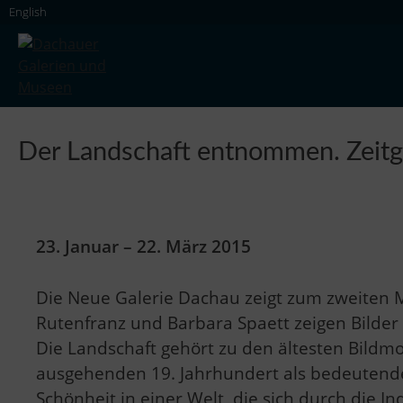
Skip
English
to
content
Dachauer Galerien und Museen
Der Landschaft entnommen. Zeitge
23. Januar – 22. März 2015
Die Neue Galerie Dachau zeigt zum zweiten M
Rutenfranz und Barbara Spaett zeigen Bilder
Die Landschaft gehört zu den ältesten Bildm
ausgehenden 19. Jahrhundert als bedeutende K
Schönheit in einer Welt, die sich durch die In