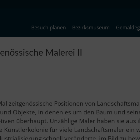
Besuch planen
Bezirksmuseum
Gemäldega
nössische Malerei II
al zeitgenössische Positionen von Landschaftsma
 und Objekte, in denen es um den Baum und seine
otiven überhaupt. Unzählige Maler haben sie aus i
ünstlerkolonie für viele Landschaftsmaler ein wi
dustrialisierung schnell veränderte, im Bild zu be