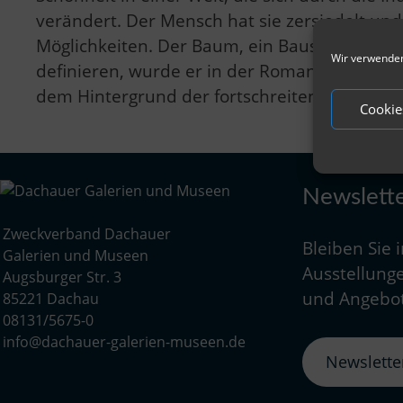
verändert. Der Mensch hat sie zersiedelt und 
Möglichkeiten. Der Baum, ein Baustein der Na
Wir verwenden
definieren, wurde er in der Romantik zum eig
dem Hintergrund der fortschreitenden Zers
Cookie
Newslett
Zweckverband Dachauer
Bleiben Sie 
Galerien und Museen
Ausstellunge
Augsburger Str. 3
und Angebot
85221 Dachau
08131/5675-0
info@dachauer-galerien-museen.de
Newslett