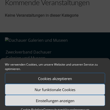
Kommende Veranstaltungen
Keine Veranstaltungen in dieser Kategorie
Zweckverband Dachauer
Galerien und Museen
Augsburger Str. 3
Wir verwenden Cookies, um unsere Website und unseren Service zu
optimieren.
85221 Dachau
08131/5675-0
Cookies akzeptieren
info@dachauer-galerien-museen.de
Nur funktionale Cookies
Newsletter
Einstellungen anzeigen
Bleiben Sie informiert über
Cookie-Richtlinie
Datenschutzerklärung
Impressum