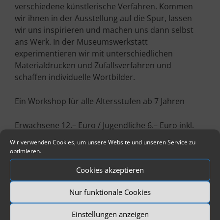
verschiedene künstlerische Verfahren. Kommen
wir ihnen in der Ausstellung auf die Spur, lassen
wir uns inspirieren und machen uns dann selbst
ans Werk. In der Museumswerkstatt
experimentieren wir mit unterschiedlichen
Materialdrucken und Zufallsverfahren und
schaffen individuelle Wortbilder.
Ein Workshop für alle Altersstufen ab 7 Jahren
Erwachsene 12.– Euro / Jugendliche 6.– Euro inkl.
Eintritt
Wir verwenden Cookies, um unsere Website und unseren Service zu
optimieren.
Anmeldung erforderlich
Cookies akzeptieren
Tel. 08131 5675-13 oder
verwaltung@dachauer-galerien-museen.de
Nur funktionale Cookies
Einstellungen anzeigen