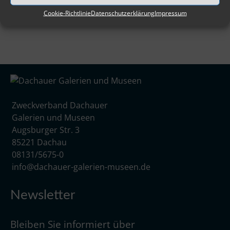
Cookie-Richtlinie
Datenschutzerklärung
Impressum
Zweckverband Dachauer
Galerien und Museen
Augsburger Str. 3
85221 Dachau
08131/5675-0
info@dachauer-galerien-museen.de
Newsletter
Bleiben Sie informiert über