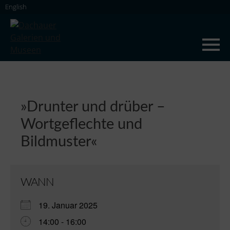
Skip
English
to
content
Dachauer Galerien und Museen
»Drunter und drüber –
Wortgeflechte und
Bildmuster«
WANN
19. Januar 2025
14:00 - 16:00