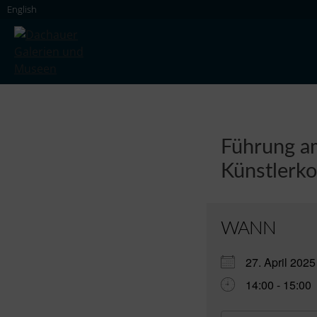
Skip
English
to
content
Dachauer Galerien und Museen
Führung am
Künstlerko
WANN
27. April 20
14:00 - 15:00