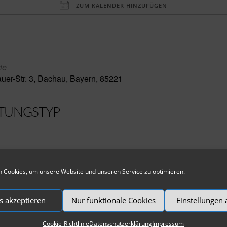
ZUM KALENDER HINZUFÜGEN
aden
ie
er-Str. 3, Dachau, Bayern, 85221
TUNGSTYP
 Cookies, um unsere Website und unseren Service zu optimieren.
 Tag der Ausstellung »In der Welt unterwegs. Die Künstlerk
s akzeptieren
Nur funktionale Cookies
Einstellungen
tt
Cookie-Richtlinie
Datenschutzerklärung
Impressum