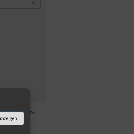
Google Kalender
olonie Solingen«
 anzeigen