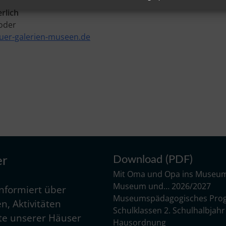
rlich
 oder
er-galerien-museen.de
Download (PDF)
er
Mit Oma und Opa ins Museu
Museum und… 2026/2027
informiert über
Museumspädagogisches Pro
n, Aktivitäten
Schulklassen 2. Schulhalbjah
e unserer Häuser
Hausordnung