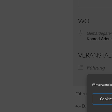
ICS herunterl
WO
Gemäldegaler
Konrad-Adenau
VERANSTAL
Führung
Wir verwenden
Führung am letzten
Cookie
4.– Euro zzgl. Eintri