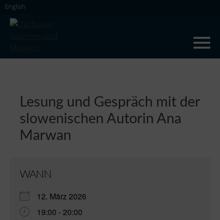
Skip
English
to
content
Dachauer Galerien und Museen
Lesung und Gespräch mit der
slowenischen Autorin Ana
Marwan
WANN
12. März 2026
19:00 - 20:00