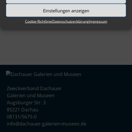
verwaltung@dachauer-galerien-museen.de
Einstellungen anzeigen
Cookie-Richtlinie
Datenschutzerklärung
Impressum
Zweckverband Dachauer
Galerien und Museen
Augsburger Str. 3
85221 Dachau
08131/5675-0
info@dachauer-galerien-museen.de