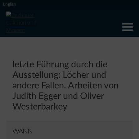
Skip
English
to
content
Dachauer Galerien und Museen
letzte Führung durch die
Ausstellung: Löcher und
andere Fallen. Arbeiten von
Judith Egger und Oliver
Westerbarkey
WANN