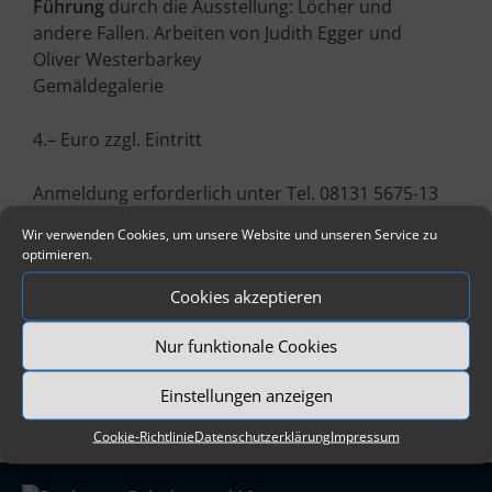
Führung
durch die Ausstellung: Löcher und
andere Fallen. Arbeiten von Judith Egger und
Oliver Westerbarkey
Gemäldegalerie
4.– Euro zzgl. Eintritt
Anmeldung erforderlich unter Tel. 08131 5675-13
oder per E-Mail an
verwaltung@dachauer-
Wir verwenden Cookies, um unsere Website und unseren Service zu
galerien-museen.de
optimieren.
Cookies akzeptieren
Nur funktionale Cookies
Einstellungen anzeigen
Cookie-Richtlinie
Datenschutzerklärung
Impressum