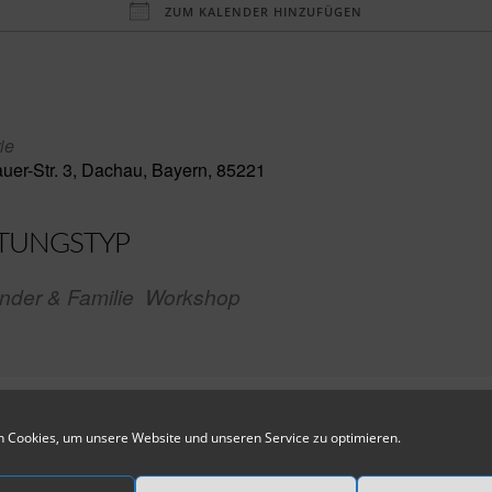
ZUM KALENDER HINZUFÜGEN
aden
ie
er-Str. 3, Dachau, Bayern, 85221
TUNGSTYP
nder & Familie
Workshop
a Silva Nielsen
 Cookies, um unsere Website und unseren Service zu optimieren.
ir die Sonderausstellung der Künstlergruppe „Die Scholle