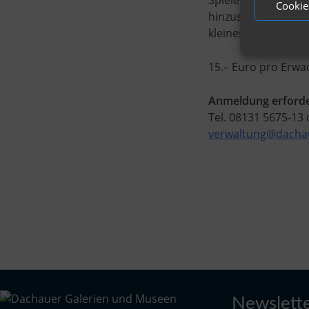
Spielerische Impul
Cookie
hinzuschauen. Im a
kleines Bilderbuch 
15.– Euro pro Erwac
Anmeldung erforde
Tel. 08131 5675-13
verwaltung@dachau
Newslett