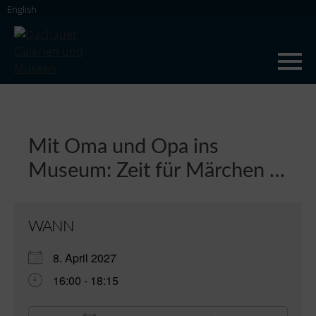
Skip
English
to
content
Dachauer Galerien und Museen
Mit Oma und Opa ins
Museum: Zeit für Märchen …
WANN
8. April 2027
16:00 - 18:15