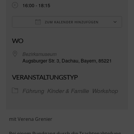
16:00 - 18:15
ZUM KALENDER HINZUFÜGEN
ICS herunterladen
Go
WO
Bezirksmuseum
Augsburger Str. 3, Dachau, Bayern, 85221
VERANSTALTUNGSTYP
Führung
Kinder & Familie
Workshop
mit Verena Grenier
Bei einem Rundgang durch die Trachtenabteilung