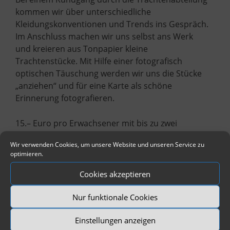
kommen wir über unterschiedliche
Kleidungskonventionen und Trends ins Gespräch.
Im Anschluss machen wir uns selbst ans Werk
und kreieren aus Tonpapier kleine
Trachtenstücke. Mit Hilfe einer fotografisch
optischen Täuschung werden wir uns die Stücke
„anziehen“ und für eine Karte als schöne
Erinnerung fotografieren.
15.– Euro pro Erwachsener mit bis zu zwei
Kindern, jede weitere Person 5,- Euro
Wir verwenden Cookies, um unsere Website und unseren Service zu
optimieren.
Anmeldung erforderlich
Tel. 08131 5675-13 oder
Cookies akzeptieren
verwaltung@dachauer-galerien-museen.de
Nur funktionale Cookies
Einstellungen anzeigen