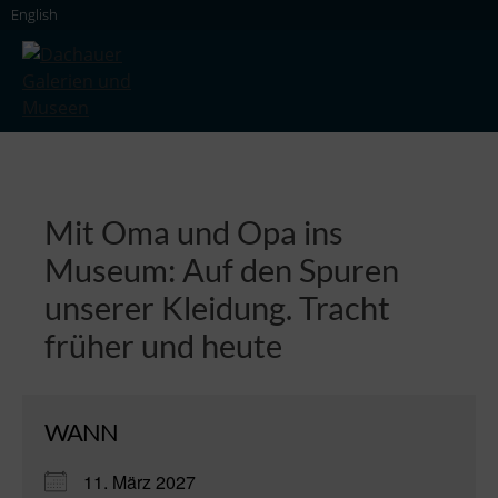
Skip
English
to
content
Dachauer Galerien und Museen
Mit Oma und Opa ins
Museum: Auf den Spuren
unserer Kleidung. Tracht
früher und heute
WANN
11. März 2027