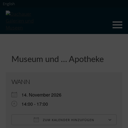
Skip
English
to
content
Dachauer Galerien und Museen
Museum und … Apotheke
WANN
14. November 2026
14:00 - 17:00
ZUM KALENDER HINZUFÜGEN