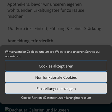
Apothekers, bevor wir unseren eigenen
wohltuenden Erkältungstee für zu Hause
mischen.
15.– Euro inkl. Eintritt, Führung & kleiner Stärkung
Anmeldung erforderlich
Tel. 08131 5675-13 oder
Wir verwenden Cookies, um unsere Website und unseren Service zu
verwaltung@dachauer-galerien-museen.de
optimieren.
Cookies akzeptieren
Nur funktionale Cookies
Einstellungen anzeigen
Cookie-Richtlinie
Datenschutzerklärung
Impressum