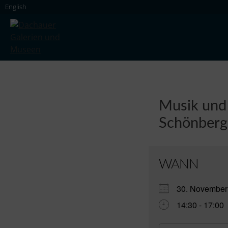
Skip
English
to
content
Dachauer Galerien und Museen
Musik und 
Schönberg
WANN
30. Novembe
14:30 - 17:00