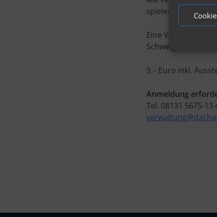
spielen. Dabei wer
Cookie
Eine Veranstaltung
Schweiger
9.– Euro inkl. Auss
Anmeldung erforde
Tel. 08131 5675-13
verwaltung@dachau