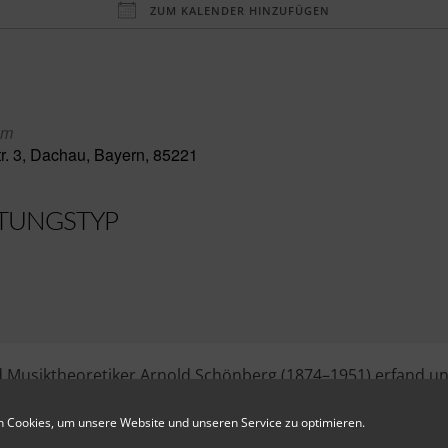
ZUM KALENDER HINZUFÜGEN
aden
um
r. 3, Dachau, Bayern, 85221
TUNGSTYP
 Musiktheoretiker Arnold Schönberg (1874–1951) erfand u
gs ein einzigartiges Schachspiel mit einem komplexen Regel
m Nachmittag lernen Sie die Geschichte des Spiels kennen
 Cookies, um unsere Website und unseren Service zu optimieren.
er die für sie ungewohnte Schachvariante auf einer Replik de