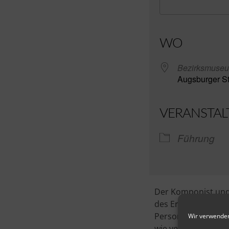
ICS herunterl
WO
Bezirksmuse
Augsburger St
VERANSTAL
Führung
Der Komponist und
des Ersten Weltkrie
Personen. An diese
Wir verwenden
wie versierte Spiel