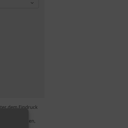
Google Kalender
nter dem Eindruck
werk für vier
 und beobachten,
s Originals