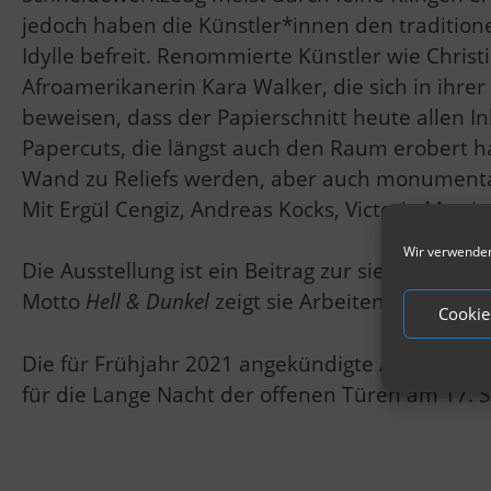
jedoch haben die Künstler*innen den traditione
Idylle befreit. Renommierte Künstler wie Chris
Afroamerikanerin Kara Walker, die sich in ihre
beweisen, dass der Papierschnitt heute allen Inh
Papercuts, die längst auch den Raum erobert ha
Wand zu Reliefs werden, aber auch monumental
Mit Ergül Cengiz, Andreas Kocks, Victoria Marti
Wir verwenden
Die Ausstellung ist ein Beitrag zur siebten A
Motto
Hell & Dunkel
zeigt sie Arbeiten aus sch
Cookie
Die für Frühjahr 2021 angekündigte Ausstellun
für die Lange Nacht der offenen Türen am 17. 