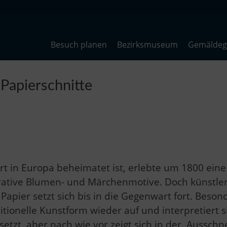
Besuch planen
Bezirksmuseum
Gemäldega
 Papierschnitte
rt in Europa beheimatet ist, erlebte um 1800 ein
orative Blumen- und Märchenmotive. Doch künstler
pier setzt sich bis in die Gegenwart fort. Besonde
itionelle Kunstform wieder auf und interpretiert s
tzt, aber nach wie vor zeigt sich in der ‚Ausschne