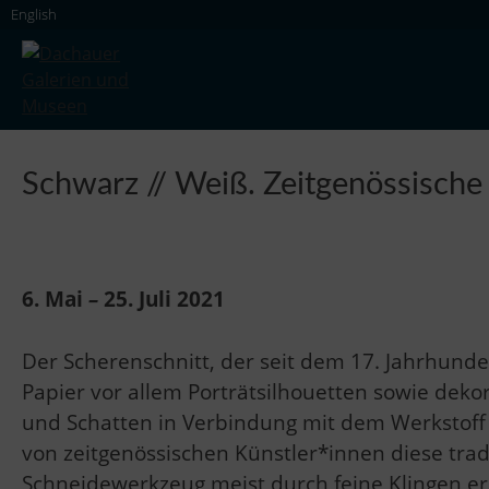
Skip
English
to
content
Dachauer Galerien und Museen
Schwarz // Weiß. Zeitgenössische
6. Mai
–
25. Juli 2021
Der Scherenschnitt, der seit dem 17. Jahrhunde
Papier vor allem Porträtsilhouetten sowie dek
und Schatten in Verbindung mit dem Werkstoff Pa
von zeitgenössischen Künstler*innen diese trad
Schneidewerkzeug meist durch feine Klingen erse