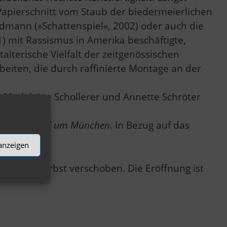
 Papierschnitt vom Staub der biedermeierlichen
eldmann (»Schattenspiel«, 2002) oder auch die
1) mit Rassismus in Amerika beschäftigte,
alterische Vielfalt der zeitgenössischen
eiten, die durch raffinierte Montage an der
v, Madeleine Schollerer und Annette Schröter
 Museen rund um München
. In Bezug auf das
 anzeigen
uf den Herbst verschoben. Die Eröffnung ist