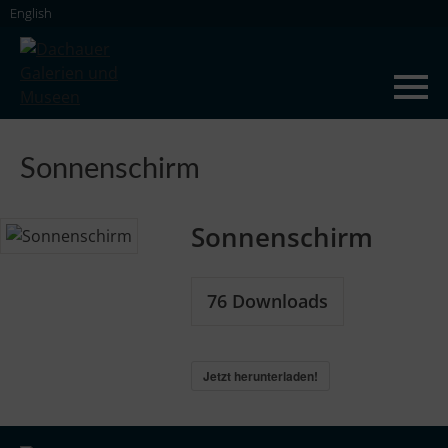
Skip
English
to
content
Dachauer Galerien und Museen
Sonnenschirm
Sonnenschirm
76
Downloads
Jetzt herunterladen!