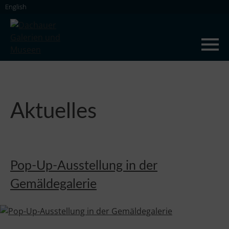
Skip
English
to
content
Dachauer Galerien und Museen
Aktuelles
Pop-Up-Ausstellung in der
Gemäldegalerie