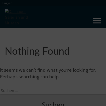
Skip
English
to
content
Dachauer Galerien und Museen
Nothing Found
It seems we can’t find what you’re looking for.
Perhaps searching can help.
Suchen
nach: