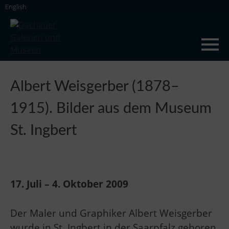
Skip
English
to
content
Dachauer Galerien und Museen
Albert Weisgerber (1878–
1915). Bilder aus dem Museum
St. Ingbert
17. Juli – 4. Oktober 2009
Der Maler und Graphiker Albert Weisgerber
wurde in St. Ingbert in der Saarpfalz geboren.