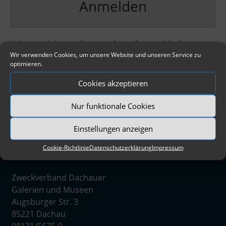
Anmelden
Wir versichern Ihnen, dass Ihre e-Mail
Wir verwenden Cookies, um unsere Website und unseren Service zu
Adressen nicht an Dritte weitergegeben
optimieren.
werden.
Cookies akzeptieren
*
Die Auswahl mindestens eines Bereiches
Nur funktionale Cookies
ist Pflicht.
Einstellungen anzeigen
Cookie-Richtlinie
Datenschutzerklärung
Impressum
Zweckverband Dachauer
Galerien und Museen
Augsburger Str. 3
85221 Dachau
08131/5675-0