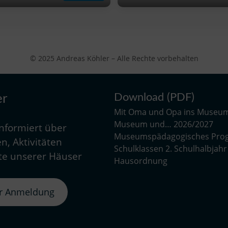
© 2025 Andreas Köhler – Alle Rechte vorbehalten
Download (PDF)
er
Mit Oma und Opa ins Museu
Museum und… 2026/2027
informiert über
Museumspädagogisches Pro
n, Aktivitäten
Schulklassen 2. Schulhalbjah
e unserer Häuser
Hausordnung
er Anmeldung