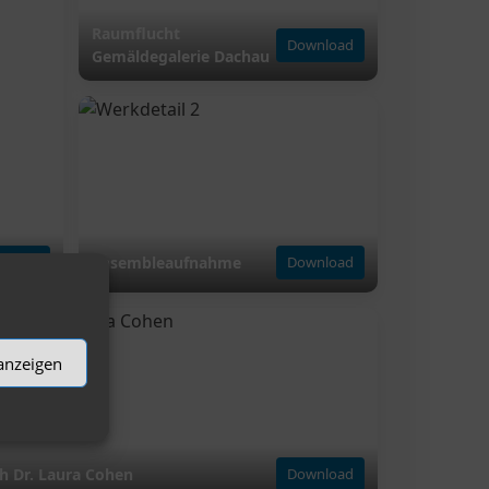
Raumflucht
Download
Gemäldegalerie Dachau
nload
Ensembleaufnahme
Download
 anzeigen
h Dr. Laura Cohen
Download