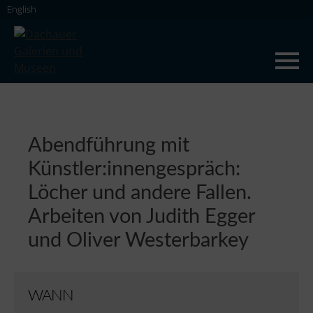
Skip
English
to
content
Dachauer Galerien und Museen
Abendführung mit
Künstler:innengespräch:
Löcher und andere Fallen.
Arbeiten von Judith Egger
und Oliver Westerbarkey
WANN