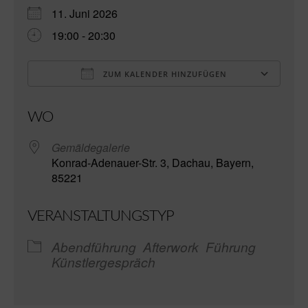
11. Juni 2026
19:00 - 20:30
ZUM KALENDER HINZUFÜGEN
ICS herunterladen
Go
WO
Gemäldegalerie
Konrad-Adenauer-Str. 3, Dachau, Bayern,
85221
VERANSTALTUNGSTYP
Abendführung
Afterwork
Führung
Künstlergespräch