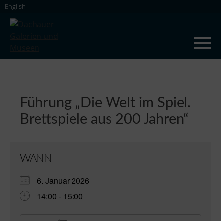
Skip
English
to
content
Dachauer Galerien und Museen
Führung „Die Welt im Spiel.
Brettspiele aus 200 Jahren“
WANN
6. Januar 2026
14:00 - 15:00