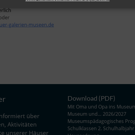
rlich
 oder
er-galerien-museen.de
Download (PDF)
er
Mit Oma und Opa ins Museu
Museum und… 2026/2027
informiert über
Museumspädagogisches Pro
n, Aktivitäten
Schulklassen 2. Schulhalbjah
e unserer Häuser