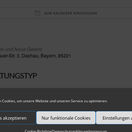
ZUM KALENDER HINZUFÜGEN
aden
ie und Neue Galerie
er-Str. 3, Dachau, Bayern, 85221
LTUNGSTYP
ng
 Cookies, um unsere Website und unseren Service zu optimieren.
s akzeptieren
Nur funktionale Cookies
Einstellungen
degalerie
ieintritt für beide Ausstellungen
Cookie-Richtlinie
Datenschutzerklärung
Impressum