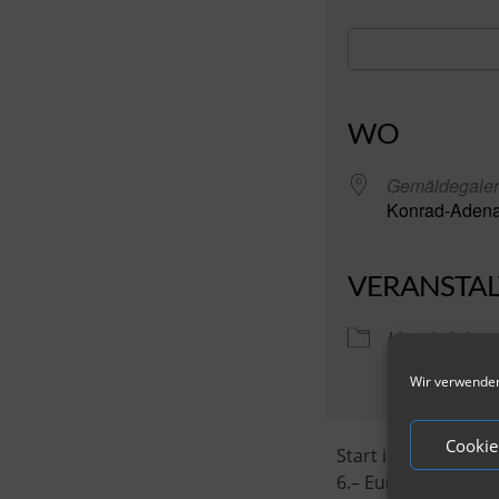
ICS herunterl
WO
Gemäldegaler
Konrad-Adenau
VERANSTA
Kombiführu
Wir verwenden
Cookie
Start in der Gemäl
6.– Euro zzgl. Komb