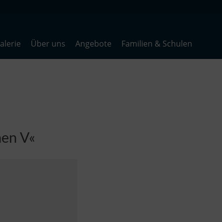
lerie
Über uns
Angebote
Familien & Schulen
nen V«