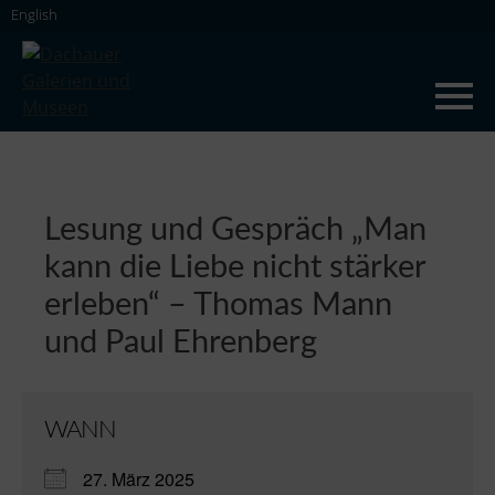
Skip
English
to
content
Dachauer Galerien und Museen
Lesung und Gespräch „Man
kann die Liebe nicht stärker
erleben“ – Thomas Mann
und Paul Ehrenberg
WANN
27. März 2025