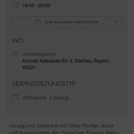
19:00 - 20:00
ZUM KALENDER HINZUFÜGEN
ICS herunterladen
Go
WO
Gemäldegalerie
Konrad-Adenauer-Str. 3, Dachau, Bayern,
85221
VERANSTALTUNGSTYP
Afterwork
Lesung
Lesung und Gespräch mit Oliver Fischer, Autor
und Vizepräsident der Deutschen Thomas Mann-