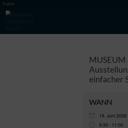
Skip
English
to
content
Dachauer Galerien und Museen
MUSEUM M
Ausstellun
einfacher 
WANN
19. Juni 20
9:30 - 11:00