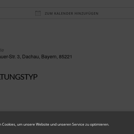
ZUM KALENDER HINZUFÜGEN
aden
ie
er-Str. 3, Dachau, Bayern, 85221
LTUNGSTYP
ellung zur zeitgenössischen Kunst entdecken wir spannend
 Cookies, um unsere Website und unseren Service zu optimieren.
ergestellt sind. Vieles kennt ihr sicher. Danach schauen w