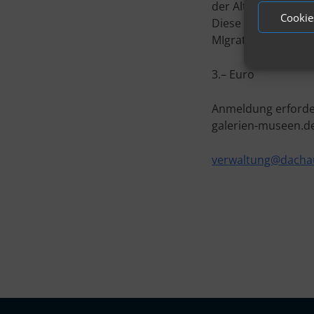
der Altstadt, was 
Cookie
Diese Veranstaltun
MIgrationsgeschich
3.– Euro
Anmeldung erforder
galerien-museen.d
verwaltung@dachau