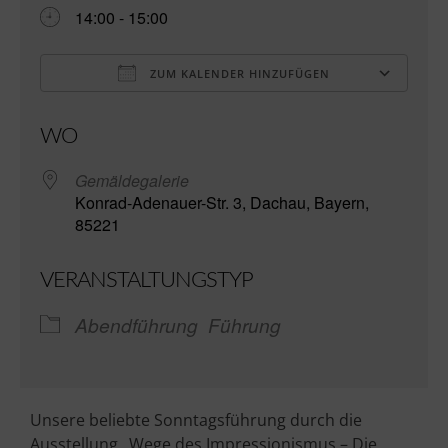
14:00 - 15:00
ZUM KALENDER HINZUFÜGEN
ICS herunterladen
Go
WO
Gemäldegalerie
Konrad-Adenauer-Str. 3, Dachau, Bayern,
85221
VERANSTALTUNGSTYP
Abendführung
Führung
Unsere beliebte Sonntagsführung durch die
Ausstellung „Wege des Impressionismus – Die