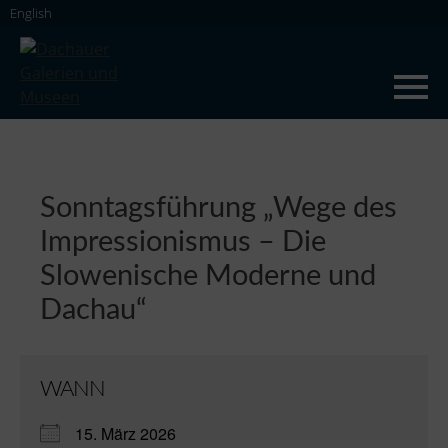
Skip
English
to
content
Dachauer Galerien und Museen
Sonntagsführung „Wege des
Impressionismus – Die
Slowenische Moderne und
Dachau“
WANN
15. März 2026