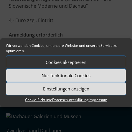
Slowenische Moderne und Dachau“
4,- Euro zzgl. Eintritt
Anmeldung erforderlich
Tel. 08131 5675-13 oder
Wir verwenden Cookies, um unsere Website und unseren Service zu
verwaltung@dachauer-galerien-museen.de
optimieren.
Cookies akzeptieren
Nur funktionale Cookies
Einstellungen anzeigen
Cookie-Richtlinie
Datenschutzerklärung
Impressum
Zweckverband Dachauer