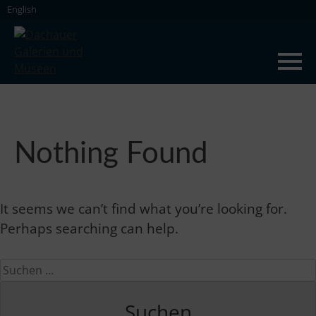
Skip
English
to
content
Dachauer Galerien und Museen
Nothing Found
It seems we can’t find what you’re looking for.
Perhaps searching can help.
Suchen
nach: