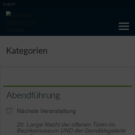
Skip
English
to
content
Dachauer Galerien und Museen
Kategorien
Abendführung
Nächste Veranstaltung
20. Lange Nacht der offenen Türen im
Bezirksmuseum UND der Gemäldegalerie