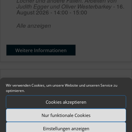
Löcher und andere Fallen. Arbeiten von
Judith Egger und Oliver Westerbarkey
- 16.
August 2026 - 14:00 - 15:00
Alle anzeigen
Weitere Informationen
Wir verwenden Cookies, um unsere Website und unseren Service zu
optimieren.
Kinder & Familie
Cookies akzeptieren
Nächste Veranstaltung
Nur funktionale Cookies
Familienworkshop: Entdeckungsreise zu
Einstellungen anzeigen
unseren Sinnen
- 11. September 2026 -