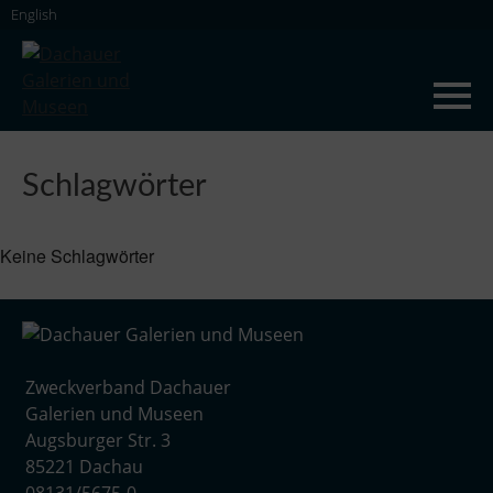
Skip
English
to
content
Dachauer Galerien und Museen
Schlagwörter
Keine Schlagwörter
Zweckverband Dachauer
Galerien und Museen
Augsburger Str. 3
85221 Dachau
08131/5675-0