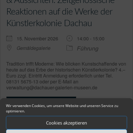
& Aussichten. Zeitgenössische
Reaktionen auf die Werke der
Künstlerkolonie Dachau
15. November 2026
14:00 - 15:00
Führung
Gemäldegalerie
Tradition trifft Moderne: Wie blicken Kunstschaffende von
heute auf das Erbe der historischen Künstlerkolonie? 4.–
Euro zzgl. Eintritt Anmeldung erforderlich unter Tel.
08131 5675-13 oder per E-Mail an
verwaltung@dachauer-galerien-museen.de
Weitere Informationen
Wir verwenden Cookies, um unsere Website und unseren Service zu
optimieren.
Cookies akzeptieren